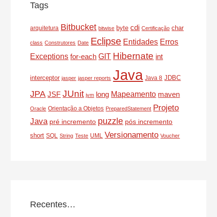
Tags
Bitbucket
cdi
byte
char
arquitetura
bitwise
Certificação
Eclipse
Entidades
Erros
class
Construtores
Date
Hibernate
Exceptions
for-each
GIT
int
Java
interceptor
JDBC
Java 8
jasper
jasper reports
JUnit
JPA
Mapeamento
JSF
long
maven
jvm
Projeto
Orientação a Objetos
Oracle
PreparedStatement
puzzle
Java
pré incremento
pós incremento
Versionamento
short
SQL
UML
String
Teste
Voucher
Recentes…