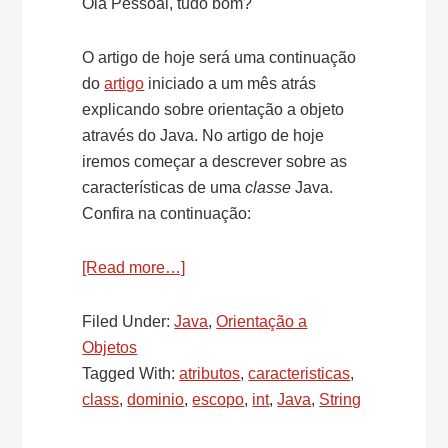
Olá Pessoal, tudo bom?
O artigo de hoje será uma continuação
do
artigo
iniciado a um mês atrás
explicando sobre orientação a objeto
através do Java. No artigo de hoje
iremos começar a descrever sobre as
características de uma
classe
Java.
Confira na continuação:
[Read more…]
about
OO
+
Filed Under:
Java
,
Orientação a
Java
Objetos
Básico:
Tagged With:
atributos
,
caracteristicas
,
Características
class
,
dominio
,
escopo
,
int
,
Java
,
String
de