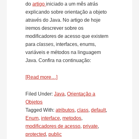
do
artigo
iniciado a um mês atrás
explicando sobre orientação a objeto
através do Java. No artigo de hoje
iremos descrever sobre os
modificadores de acesso que existem
para
classe
s
, interfaces, enums,
variáveis e métodos na linguagem
Java. Confira na continuação:
[Read more…]
about
OO
+
Filed Under:
Java
,
Orientação a
Java
Objetos
Básico:
Tagged With:
atributos
,
class
,
default
,
Modificadores
Enum
,
interface
,
metodos
,
de
modificadores de acesso
,
private
,
Acesso
protected
,
public