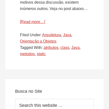
motivos dessa discussão, existem
inúmeros outros. Veja no post abaixo…
[Read more…]
about
Java
é
Filed Under:
Arquitetura
,
Java
,
puramente
Orientação a Objetos
orientada
Tagged With:
atributos
,
class
,
Java
,
a
metodos
,
static
objetos?
Atributos
e
Métodos
Primary
Static
Sidebar
Busca no Site
Search
this