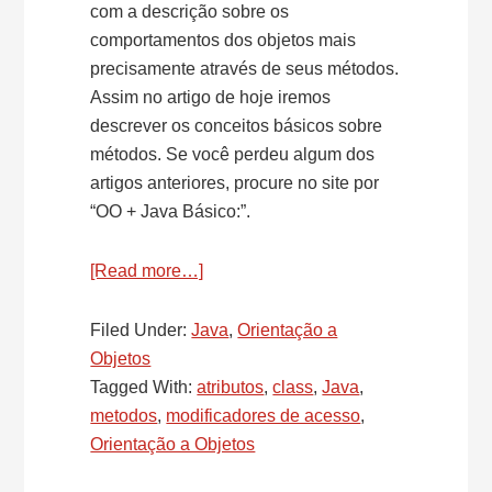
com a descrição sobre os
comportamentos dos objetos mais
precisamente através de seus métodos.
Assim no artigo de hoje iremos
descrever os conceitos básicos sobre
métodos. Se você perdeu algum dos
artigos anteriores, procure no site por
“OO + Java Básico:”.
[Read more…]
about
OO
+
Filed Under:
Java
,
Orientação a
Java
Objetos
Básico:
Tagged With:
atributos
,
class
,
Java
,
Comportamentos
metodos
,
modificadores de acesso
,
de
Orientação a Objetos
Objetos