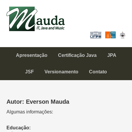
Skip
Skip
to
to
Mauda
primary
content
IT, Java and Music
navigation
Apresentação
Certificação Java
JPA
JSF
Versionamento
Contato
Autor: Everson Mauda
Algumas informações:
Educação: