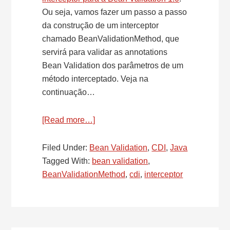
Ou seja, vamos fazer um passo a passo
da construção de um interceptor
chamado BeanValidationMethod, que
servirá para validar as annotations
Bean Validation dos parâmetros de um
método interceptado. Veja na
continuação…
[Read more…]
about
CDI
–
Filed Under:
Bean Validation
,
CDI
,
Java
Criando
Tagged With:
bean validation
,
o
BeanValidationMethod
,
cdi
,
interceptor
Interceptor
BeanValidationMethod
–
Bean