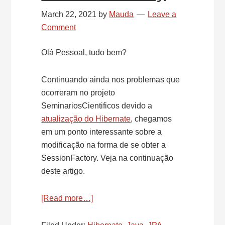
March 22, 2021
by
Mauda
Leave a
Comment
Olá Pessoal, tudo bem?
Continuando ainda nos problemas que
ocorreram no projeto
SeminariosCientificos devido a
atualização do Hibernate
, chegamos
em um ponto interessante sobre a
modificação na forma de se obter a
SessionFactory. Veja na continuação
deste artigo.
[Read more…]
about
Atualização
da