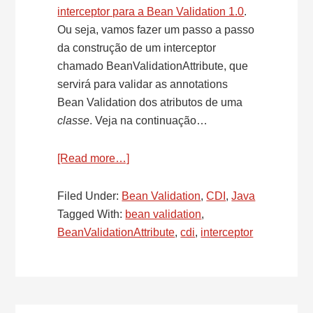
interceptor para a Bean Validation 1.0
.
Ou seja, vamos fazer um passo a passo
da construção de um interceptor
chamado BeanValidationAttribute, que
servirá para validar as annotations
Bean Validation dos atributos de uma
classe
. Veja na continuação…
[Read more…]
about
CDI
–
Filed Under:
Bean Validation
,
CDI
,
Java
Criando
Tagged With:
bean validation
,
o
BeanValidationAttribute
,
cdi
,
interceptor
Interceptor
BeanValidationAttribute
–
Bean