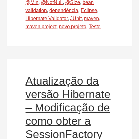
+
@Min
,
@NotNull
,
@Size
,
bean
Bean
validation
,
dependência
,
Eclipse
,
Validation
Hibernate Validator
,
JUnit
,
maven
,
versão
maven project
,
novo projeto
,
Teste
3.0
na
IDE
Eclipse
Atualização da
versão Hibernate
– Modificação de
como obter a
SessionFactory