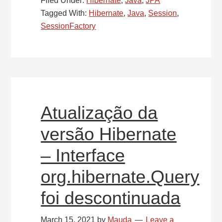
Filed Under:
Hibernate
,
Java
,
JPA
versão
Tagged With:
Hibernate
,
Java
,
Session
,
Hibernate
SessionFactory
–
Modificação
de
como
obter
a
Atualização da
SessionFactory
versão Hibernate
– Interface
org.hibernate.Query
foi descontinuada
March 15, 2021
by
Mauda
Leave a