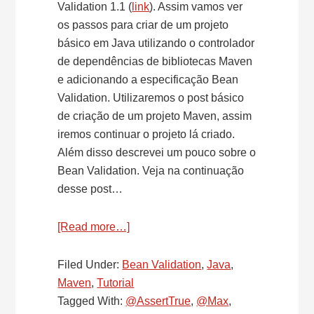
Validation 1.1 (
link
). Assim vamos ver
os passos para criar de um projeto
básico em Java utilizando o controlador
de dependências de bibliotecas Maven
e adicionando a especificação Bean
Validation. Utilizaremos o post básico
de criação de um projeto Maven, assim
iremos continuar o projeto lá criado.
Além disso descrevei um pouco sobre o
Bean Validation. Veja na continuação
desse post…
[Read more…]
about
Criando
um
Filed Under:
Bean Validation
,
Java
,
projeto
Maven
,
Tutorial
Maven
Tagged With:
@AssertTrue
,
@Max
,