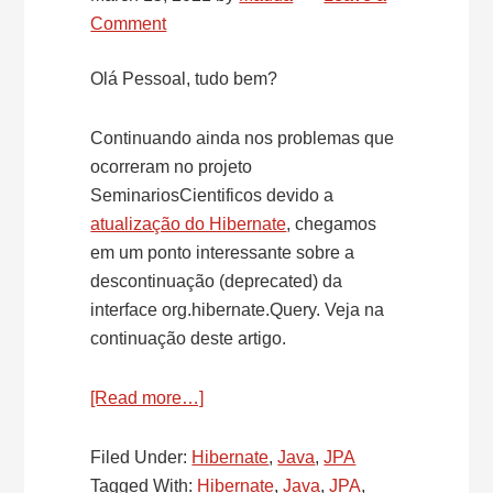
Comment
Olá Pessoal, tudo bem?
Continuando ainda nos problemas que
ocorreram no projeto
SeminariosCientificos devido a
atualização do Hibernate
, chegamos
em um ponto interessante sobre a
descontinuação (deprecated) da
interface org.hibernate.Query. Veja na
continuação deste artigo.
[Read more…]
about
Atualização
da
Filed Under:
Hibernate
,
Java
,
JPA
versão
Tagged With:
Hibernate
,
Java
,
JPA
,