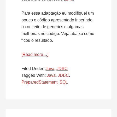
Para essa adaptação eu modifiquei um
pouco o código apresentado inserindo
o conceito de generics e algumas
melhorias no código. Veja abaixo como
ficou o resultado.
[Read more…]
about
SQL
–
Filed Under:
Java
,
JDBC
Named
Tagged With:
Java
,
JDBC
,
Parameters
PreparedStatement
,
SQL
for
PreparedStatement
–
Parte
IV