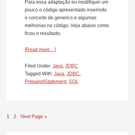
Para essa adaptação eu modifiquei um
pouco o código apresentado inserindo
o conceito de generics e algumas
melhorias no código. Veja abaixo como
ficou o resultado.
[Read more…]
about
SQL
–
Filed Under:
Java
,
JDBC
Named
Tagged With:
Java
,
JDBC
,
Parameters
PreparedStatement
,
SQL
for
PreparedStatement
–
Parte
Page
1
Page
2
Next Page »
II