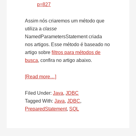
p=827
Assim nós criaremos um método que
utiliza a
classe
NamedParametersStatement criada
nos artigos. Esse método é baseado no
artigo sobre
filtros para métodos de
busca
, confira no artigo abaixo.
[Read more…]
about
SQL
–
Filed Under:
Java
,
JDBC
Named
Tagged With:
Java
,
JDBC
,
Parameters
PreparedStatement
,
SQL
for
PreparedStatement
–