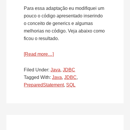
Para essa adaptação eu modifiquei um
pouco o código apresentado inserindo
o conceito de generics e algumas
melhorias no código. Veja abaixo como
ficou o resultado.
[Read more…]
about
SQL
–
Filed Under:
Java
,
JDBC
Named
Tagged With:
Java
,
JDBC
,
Parameters
PreparedStatement
,
SQL
for
PreparedStatement
–
Parte
III