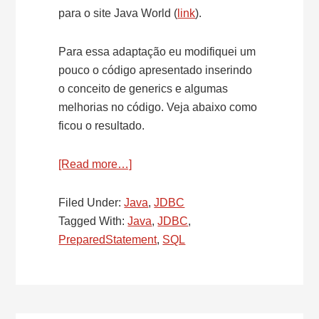
para o site Java World (
link
).
Para essa adaptação eu modifiquei um
pouco o código apresentado inserindo
o conceito de generics e algumas
melhorias no código. Veja abaixo como
ficou o resultado.
[Read more…]
about
SQL
–
Filed Under:
Java
,
JDBC
Named
Tagged With:
Java
,
JDBC
,
Parameters
PreparedStatement
,
SQL
for
PreparedStatement
–
Parte