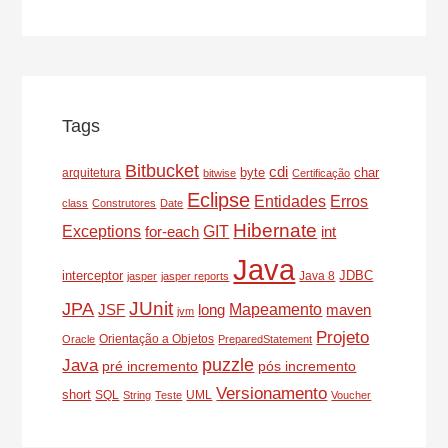
Tags
Bitbucket
cdi
byte
char
arquitetura
bitwise
Certificação
Eclipse
Entidades
Erros
class
Construtores
Date
Hibernate
Exceptions
for-each
GIT
int
Java
interceptor
JDBC
Java 8
jasper
jasper reports
JUnit
JPA
Mapeamento
JSF
long
maven
jvm
Projeto
Orientação a Objetos
Oracle
PreparedStatement
puzzle
Java
pré incremento
pós incremento
Versionamento
short
SQL
UML
String
Teste
Voucher