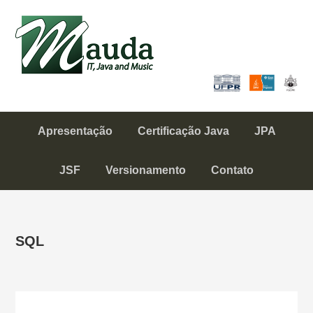
Skip
Skip
Skip
to
to
to
Mauda
primary
content
primary
IT, Java and Music
navigation
sidebar
Apresentação
Certificação Java
JPA
JSF
Versionamento
Contato
SQL