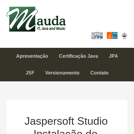
Skip
Skip
to
to
Mauda
primary
content
IT, Java and Music
navigation
Apresentação
Certificação Java
JPA
JSF
Versionamento
Contato
Jaspersoft Studio
– Instalação do